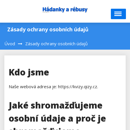
Skip
to
content
Zásady ochrany osobních údajů
Úvod
Zásady ochrany osobních údajů
Kdo jsme
Naše webová adresa je: https://kvizy.qizy.cz.
Jaké shromažďujeme
osobní údaje a proč je