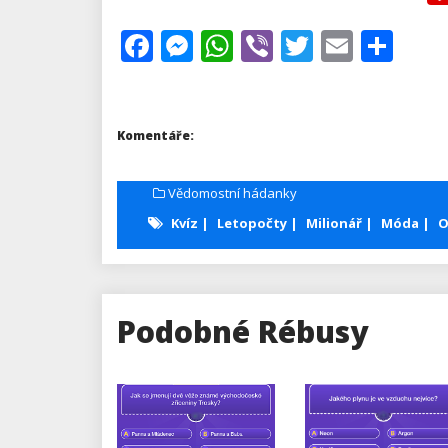
Facebook
Messenger
WhatsApp
Viber
Twitter
Email
Sha
Komentáře:
Vědomostní hádanky
Kvíz
Letopočty
Milionář
Móda
O
Podobné Rébusy