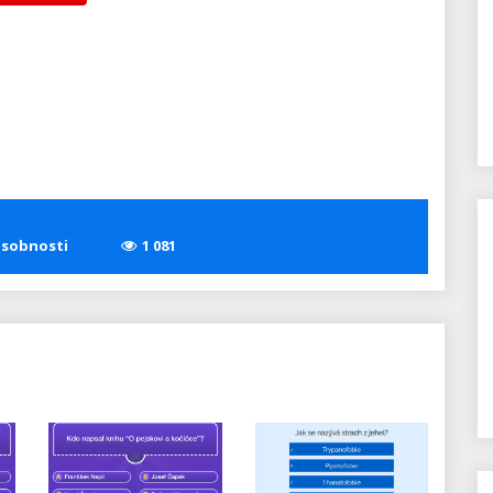
re
sobnosti
1 081