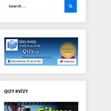
Search
Search
for:
QIZY KVÍZY