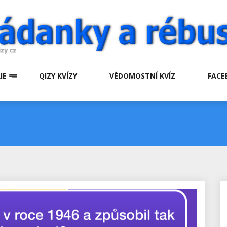
IE
QIZY KVÍZY
VĚDOMOSTNÍ KVÍZ
FACE