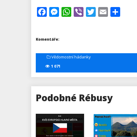
Facebook
Messenger
WhatsApp
Viber
Twitter
Email
Sha
Komentáře:
Vědomostní hádanky
1 071
Podobné Rébusy