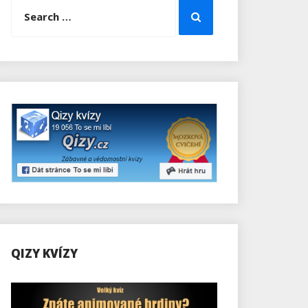
Search
Search
for:
QIZY KVÍZY