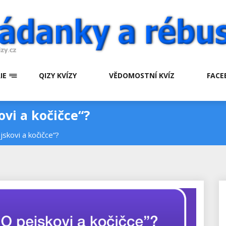
IE
QIZY KVÍZY
VĚDOMOSTNÍ KVÍZ
FACE
vi a kočičce“?
jskovi a kočičce“?