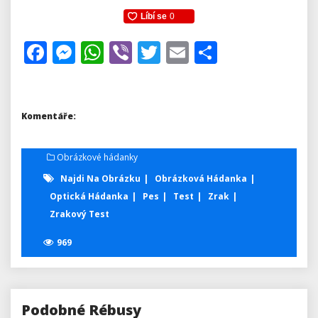
Facebook
Messenger
WhatsApp
Viber
Twitter
Email
Share
Komentáře:
Obrázkové hádanky
Najdi Na Obrázku
Obrázková Hádanka
Optická Hádanka
Pes
Test
Zrak
Zrakový Test
969
Podobné Rébusy