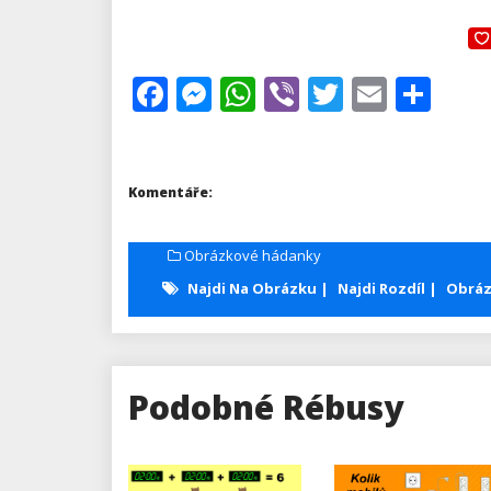
Facebook
Messenger
WhatsApp
Viber
Twitter
Email
Sha
Komentáře:
Obrázkové hádanky
Najdi Na Obrázku
Najdi Rozdíl
Obrá
Podobné Rébusy