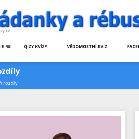
IE
QIZY KVÍZY
VĚDOMOSTNÍ KVÍZ
FACE
ozdíly
i rozdíly