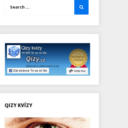
Search
Search
for:
QIZY KVÍZY