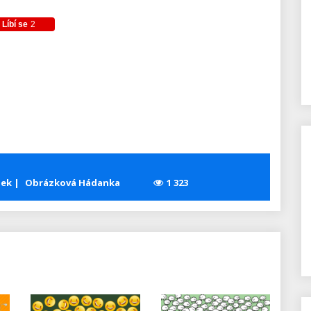
re
zek
Obrázková Hádanka
1 323