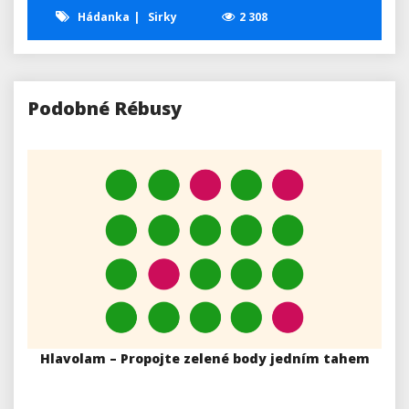
Hádanka
Sirky
2 308
Podobné Rébusy
Hlavolam – Propojte zelené body jedním tahem