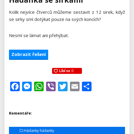
Kolik nejvíce čtverců můžeme sestavit z 12 sirek, když
se sirky smí dotýkat pouze na svých koncích?
Nesmí se lámat ani přehýbat.
Zobrazit řešení
Facebook
Messenger
WhatsApp
Viber
Twitter
Email
Share
Komentáře:
Hádanky hádanky