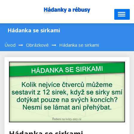
Skip
to
content
Hádanka se sirkami
Úvod
Obrázkové
Hádanka se sirkami
Hádanka se sirkami