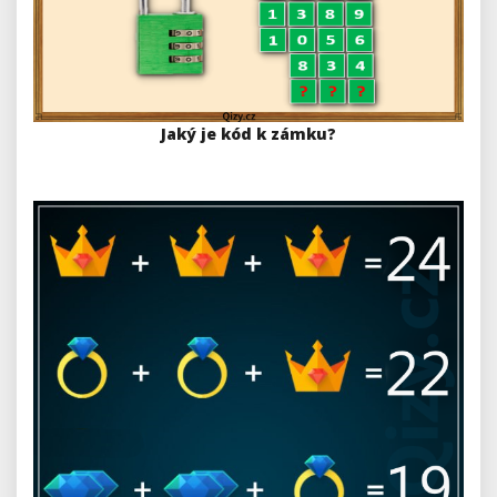
Jaký je kód k zámku?