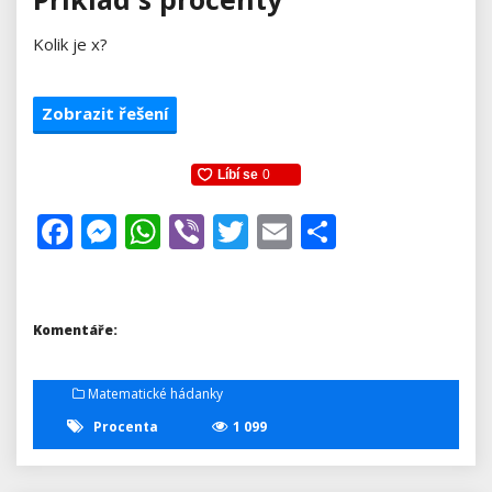
Kolik je x?
Zobrazit řešení
Facebook
Messenger
WhatsApp
Viber
Twitter
Email
Share
Komentáře:
Matematické hádanky
Procenta
1 099