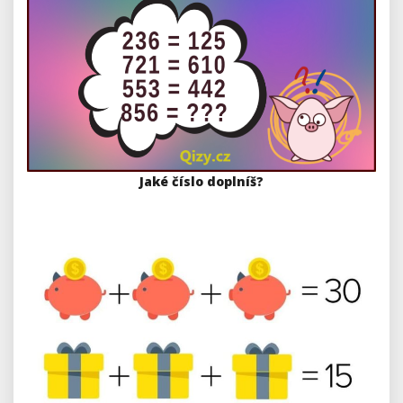
Jaké číslo doplníš?