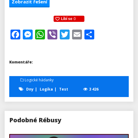
Zobrazit řešení
Facebook
Messenger
WhatsApp
Viber
Twitter
Email
Share
Komentáře:
Logické hádanky
Dny
Logika
Test
3 426
Podobné Rébusy