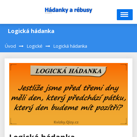
Skip
to
content
Logická hádanka
Úvod
Logické
Logická hádanka
Logická hádanka