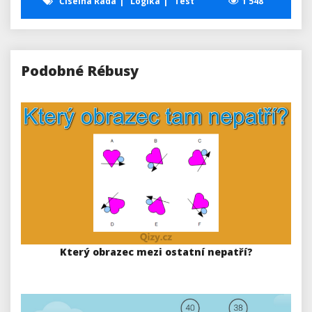
Číselná Řada
Logika
Test
1 548
Podobné Rébusy
Který obrazec mezi ostatní nepatří?