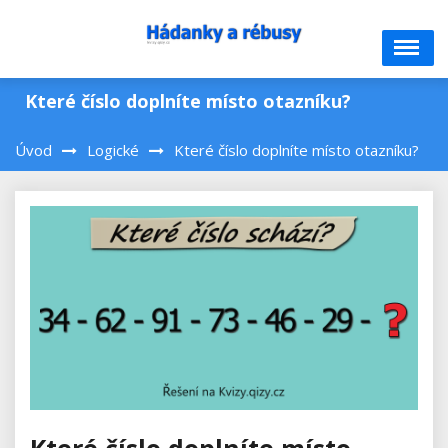
Skip
to
content
Které číslo doplníte místo otazníku?
Úvod
Logické
Které číslo doplníte místo otazníku?
Které číslo doplníte místo