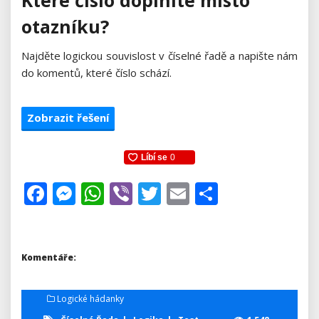
otazníku?
Najděte logickou souvislost v číselné řadě a napište nám
do komentů, které číslo schází.
Zobrazit řešení
Facebook
Messenger
WhatsApp
Viber
Twitter
Email
Share
Komentáře:
Logické hádanky