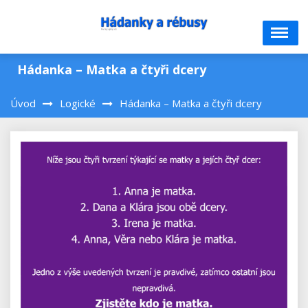
Skip
to
content
Hádanka – Matka a čtyři dcery
Úvod
Logické
Hádanka – Matka a čtyři dcery