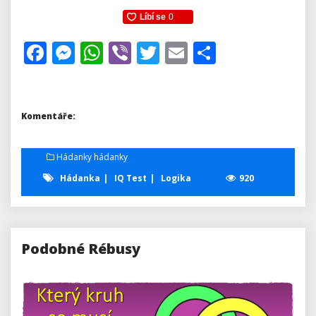
Facebook
Messenger
WhatsApp
Viber
Twitter
Email
Share
Komentáře:
Hádanky hádanky
Hádanka
IQ Test
Logika
920
Podobné Rébusy