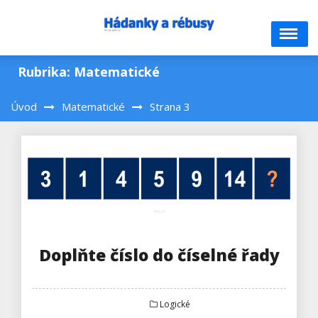
Skip
to
content
Rubrika:
Matematické
Úvod
Matematické
Strana 3
Doplňte číslo do číselné řady
Logické